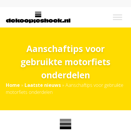
Aanschaftips voor
gebruikte motorfiets
onderdelen
Home
»
Laatste nieuws
»
Aanschaftips voor gebruikte
motorfiets onderdelen