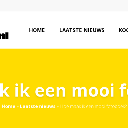
HOME
LAATSTE NIEUWS
KOO
 ik een mooi 
Home
»
Laatste nieuws
»
Hoe maak ik een mooi fotoboek?