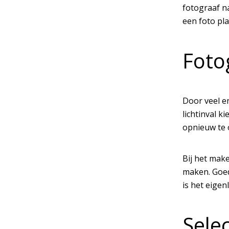
fotograaf na
een foto pla
Foto
Door veel e
lichtinval k
opnieuw te 
Bij het mak
maken. Goed
is het eigen
Selec