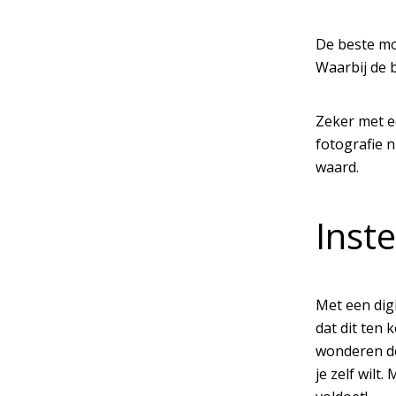
De beste mo
Waarbij de 
Zeker met ee
fotografie n
waard.
Inst
Met een digi
dat dit ten 
wonderen do
je zelf wil