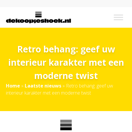
Retro behang: geef uw
interieur karakter met een
moderne twist
Home
»
Laatste nieuws
»
Retro behang: geef uw
interieur karakter met een moderne twist