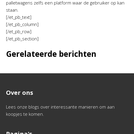
palletwagens zelfs een platform waar de gebruiker op kan
staan.
[/et_pb_text]
[/et_pb_column]
[/et_pb_row]
[/et_pb_section]
Gerelateerde berichten
Over ons
Lees onze blogs over interessante manieren om aan
koopjes te komen.
Pagina's