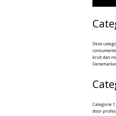
Cate
Deze catego
consumenten
kruit dan n
Denemarken 
Cate
Categorie 1 
door profes