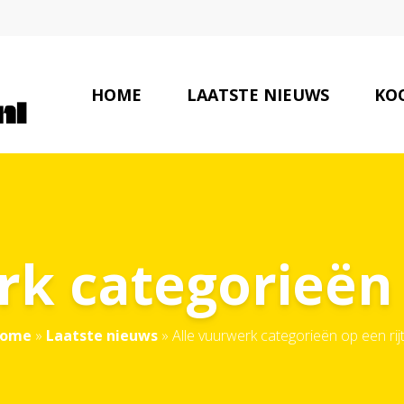
HOME
LAATSTE NIEUWS
KOO
k categorieën 
ome
»
Laatste nieuws
»
Alle vuurwerk categorieën op een rijt