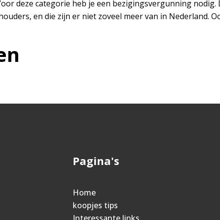
Voor deze categorie heb je een bezigingsvergunning nodig. 
ouders, en die zijn er niet zoveel meer van in Nederland. O
en
Pagina's
Home
koopjes tips
Interessante links