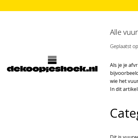
Alle vuu
Geplaatst o
Als je je af
bijvoorbeel
wie het vuu
In dit artike
Cate
Dit is vuur