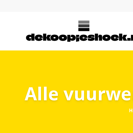
Alle vuurwer
H