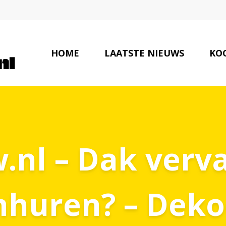
HOME
LAATSTE NIEUWS
KOO
nl – Dak verv
nhuren? – Deko