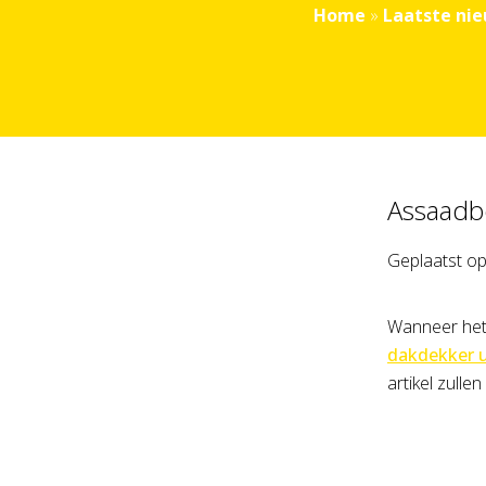
Home
»
Laatste ni
Assaadb
Geplaatst o
Wanneer het 
dakdekker u
artikel zull