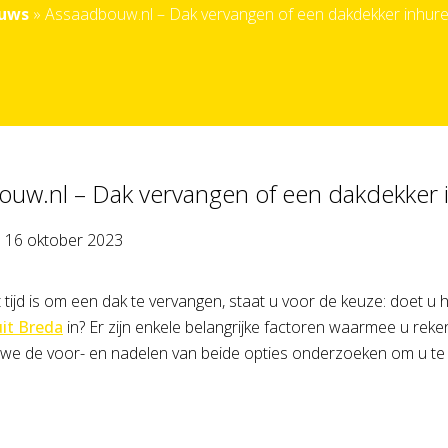
euws
»
Assaadbouw.nl – Dak vervangen of een dakdekker inhure
ouw.nl – Dak vervangen of een dakdekker 
p
16 oktober 2023
tijd is om een dak te vervangen, staat u voor de keuze: doet u h
it Breda
in? Er zijn enkele belangrijke factoren waarmee u reke
en we de voor- en nadelen van beide opties onderzoeken om u te