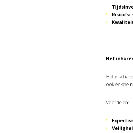
Tijdsinv
Risico’s:
E
Kwalitei
Het inhure
Het inschake
ook enkele 
Voordelen:
Expertis
Veilighei