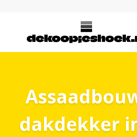
Assaadbouw.
dakdekker i