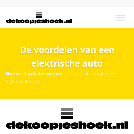
De voordelen van een
elektrische auto
Home
»
Laatste nieuws
»
De voordelen van een
elektrische auto