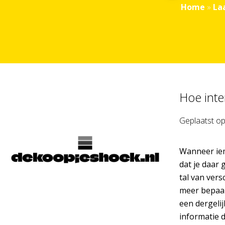
Home
»
La
Hoe inte
Geplaatst o
Wanneer iema
dat je daar
tal van ver
meer bepaal
een dergeli
informatie 