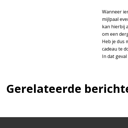
Wanneer iema
mijlpaal eve
kan hierbij
om een derge
Heb je dus 
cadeau te do
In dat geva
Gerelateerde bericht