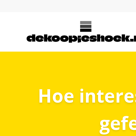
Hoe intere
gef