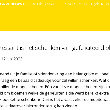
atste nieuws
»
Hoe interessant is het schenken van gefelicit
ressant is het schenken van gefeliciteerd 
p
12 juni 2023
nd uit je familie of vriendenkring een belangrijke mijlpaal 
 graag een bepaald cadeautje voor zal willen schenken. Wat 
schillende mogelijkheden. Eén van deze mogelijkheden zijn
d om bloemen welke de gebeurtenis die werd bereikt extra i
jk boeket te schenken? Dan is het alvast zeker de moeite wa
die je daarover hieronder terug kan vinden.