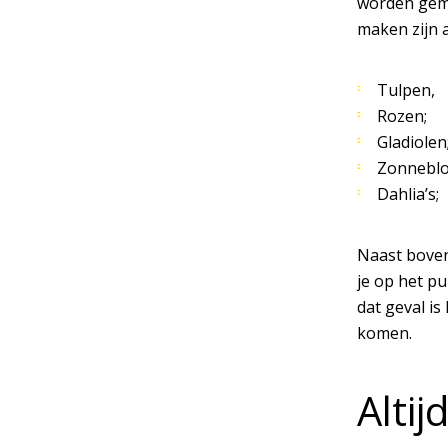
worden gema
maken zijn a
Tulpen,
Rozen;
Gladiolen
Zonnebl
Dahlia’s;
Naast boven
je op het p
dat geval i
komen.
Alti