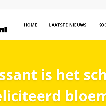
HOME
LAATSTE NIEUWS
KOO
ssant is het s
eliciteerd bloe