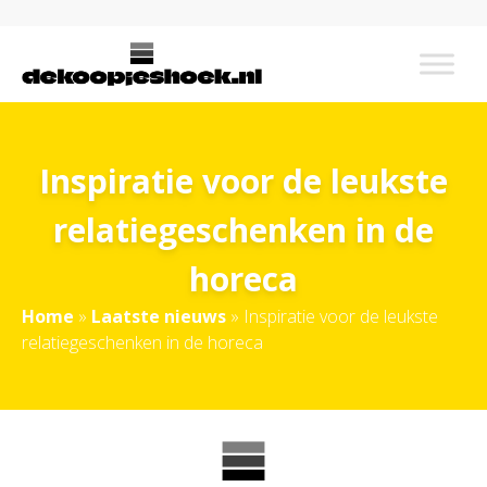
Inspiratie voor de leukste
relatiegeschenken in de
horeca
Home
»
Laatste nieuws
»
Inspiratie voor de leukste
relatiegeschenken in de horeca