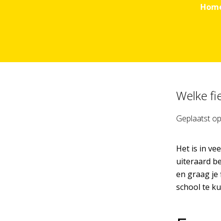
Hom
Welke fi
Geplaatst o
Het is in ve
uiteraard b
en graag je 
school te ku