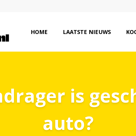
HOME
LAATSTE NIEUWS
KOO
drager is gesc
auto?