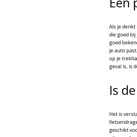
Een 
Als je denk
die goed bij
goed bekend 
je auto past
op je trekha
geval is, is
Is de
Het is vers
fietsendrage
geschikt voo