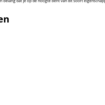
n belang dat je op de hoogte bent van dit soort eigenschapp
en