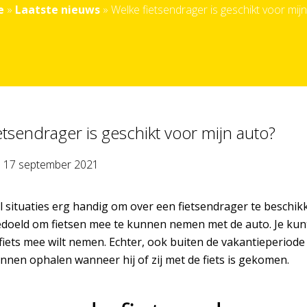
e
»
Laatste nieuws
»
Welke fietsendrager is geschikt voor mij
etsendrager is geschikt voor mijn auto?
p
17 september 2021
el situaties erg handig om over een fietsendrager te beschik
edoeld om fietsen mee te kunnen nemen met de auto. Je kunt
fiets mee wilt nemen. Echter, ook buiten de vakantieperiode o
nnen ophalen wanneer hij of zij met de fiets is gekomen.